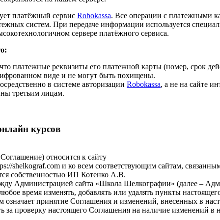
рует платёжный сервис
Robokassa
. Все операции с платежными к
платежных систем. При передаче информации используется специ
высокотехнологичном сервере платёжного сервиса.
о:
 что платежные реквизиты его платежной карты (номер, срок де
ашифрованном виде и не могут быть похищены.
осредственно в системе авторизации
Robokassa
, а не на сайте 
пны третьим лицам.
онлайн курсов
 Соглашение) относится к сайту
//shelkograf.com и ко всем соответствующим сайтам, связанным с 
ется собственностью ИП Котенко А.В.
ежду Администрацией сайта «Школа Шелкографии» (далее – Адми
в любое время изменять, добавлять или удалять пункты настояще
м означает принятие Соглашения и изменений, внесенных в нас
ть за проверку настоящего Соглашения на наличие изменений в 