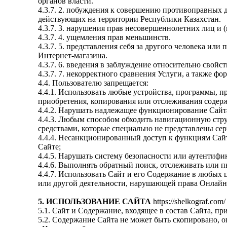
органов власти.
4.3.7. 2. побуждения к совершению противоправных 
действующих на территории Республики Казахстан.
4.3.7. 3. нарушения прав несовершеннолетних лиц и 
4.3.7. 4. ущемления прав меньшинств.
4.3.7. 5. представления себя за другого человека или
Интернет-магазина.
4.3.7. 6. введения в заблуждение относительно свой
4.3.7. 7. некорректного сравнения Услуги, а также 
4.4. Пользователю запрещается:
4.4.1. Использовать любые устройства, программы, 
приобретения, копирования или отслеживания соде
4.4.2. Нарушать надлежащее функционирование Сайт
4.4.3. Любым способом обходить навигационную стр
средствами, которые специально не представлены се
4.4.4. Несанкционированный доступ к функциям Сайт
Сайте;
4.4.5. Нарушать систему безопасности или аутентифи
4.4.6. Выполнять обратный поиск, отслеживать или 
4.4.7. Использовать Сайт и его Содержание в любых 
или другой деятельности, нарушающей права Онлайн
5. ИСПОЛЬЗОВАНИЕ САЙТА
https://shelkograf.com/
5.1. Сайт и Содержание, входящее в состав Сайта, п
5.2. Содержание Сайта не может быть скопировано, о