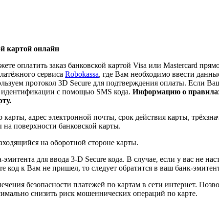
й картой онлайн
ете оплатить заказ банковской картой Visa или Mastercard прям
платёжного сервиса
Robokassa
, где Вам необходимо ввести данн
льзуем протокол 3D Secure для подтверждения оплаты. Если Ва
й идентификации c помощью SMS кода.
Информацию о правилах
ту.
ер карты, адрес электронной почты, срок действия карты, трёх
ы на поверхности банковской карты.
аходящийся на оборотной стороне карты.
эмитента для ввода 3-D Secure кода. В случае, если у вас не нас
e код к Вам не пришел, то следует обратится в ваш банк-эмитент
печения безопасности платежей по картам в сети интернет. Поз
симально снизить риск мошеннических операций по карте.