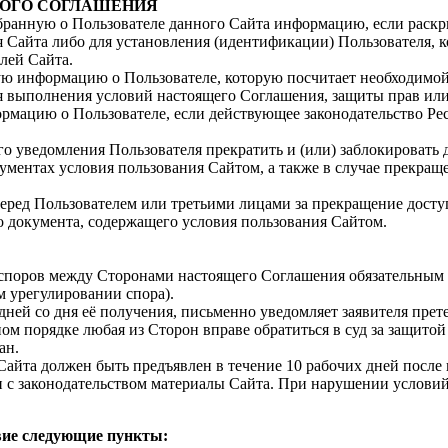
КОГО СОГЛАШЕНИЯ
бранную о Пользователе данного Сайта информацию, если раскр
Сайта либо для установления (идентификации) Пользователя, 
лей Сайта.
бую информацию о Пользователе, которую посчитает необходим
я выполнения условий настоящего Соглашения, защиты прав или
рмацию о Пользователе, если действующее законодательство Рес
го уведомления Пользователя прекратить и (или) заблокировать 
ментах условия пользования Сайтом, а также в случае прекращ
перед Пользователем или третьими лицами за прекращение досту
 документа, содержащего условия пользования Сайтом.
 споров между Сторонами настоящего Соглашения обязательным 
 урегулировании спора).
дней со дня её получения, письменно уведомляет заявителя прет
ом порядке любая из Сторон вправе обратиться в суд за защитой
ан.
Сайта должен быть предъявлен в течение 10 рабочих дней после
и с законодательством материалы Сайта. При нарушении условий
твие следующие пункты: