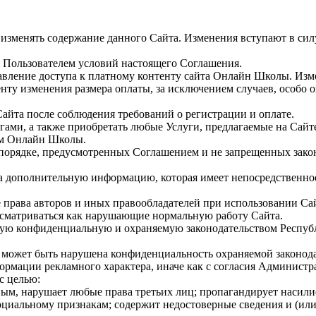
же изменять содержание данного Сайта. Изменения вступают в с
ия Пользователем условий настоящего Соглашения.
тавление доступа к платному контенту сайта Онлайн Школы. Изм
нту изменения размера оплаты, за исключением случаев, особ
 Сайта после соблюдения требований о регистрации и оплате.
гами, а также приобретать любые Услуги, предлагаемые на Сайт
гам Онлайн Школы.
и порядке, предусмотренных Соглашением и не запрещенных зако
та дополнительную информацию, которая имеет непосредственн
права авторов и иных правообладателей при использовании Са
ассматриваться как нарушающие нормальную работу Сайта.
любую конфиденциальную и охраняемую законодательством Респу
рых может быть нарушена конфиденциальность охраняемой законо
формации рекламного характера, иначе как с согласия Администр
с целью:
онным, нарушает любые права третьих лиц; пропагандирует насил
оциальному признакам; содержит недостоверные сведения и (или