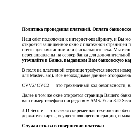
Политика проведения платежей. Оплата банковско
Наш сайт подключен к интернет-эквайрингу, и Вы мож
откроется защищенное окно с платежной страницей 
почты для квитанции или фискального чека. Мы испо
перенаправлены на сервер банка для дополнительно
уточняйте в Банке, выдавшем Вам банковскую кар
В поля на платежной странице требуется ввести ном
для MasterCard). Все необходимые данные отображен
CVV2/ CVC2 — это трёхзначный код безопасности, н
Далее в том же окне откроется страница Вашего банка-
ваш номер телефона посредством SMS. Если 3-D Secur
3-D Secure — это самая современная технология обес
держателя карты, осуществляющего операцию, и мак
Случаи отказа в совершении платежа: