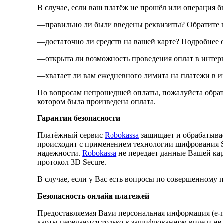
В случае, если ваш платёж не прошёл или операция б
—правильно ли были введены реквизиты? Обратите в
—достаточно ли средств на вашей карте? Подробнее 
—открыта ли возможность проведения оплат в интерн
—хватает ли вам ежедневного лимита на платежи в и
По вопросам непрошедшей оплаты, пожалуйста обрати
котором была произведена оплата.
Гарантии безопасности
Платёжный сервис
Robokassa
защищает и обрабатыва
происходит с применением технологии шифрования 
надежности.
Robokassa
не передает данные Вашей кар
протокол 3D Secure.
В случае, если у Вас есть вопросы по совершенному
Безопасность онлайн платежей
Предоставляемая Вами персональная информация (e-m
карты передаются только в зашифрованном виде и не 