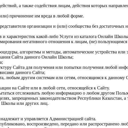
действий, а также содействия лицам, действия которых направле
(или) причинение им вреда в любой форме.
 представителя организации и (или) сообщества без достаточных н
ств и характеристик какой-либо Услуги из каталога Онлайн Школ
формирования негативного отношения к лицам, (не) пользующимс
процедуры, алгоритмы и методы, автоматические устройства или
ржания Сайта данного Онлайн Школы;
а;
уктуру Сайта для получения или попытки получения любой ин
рвисами данного Сайта;
а, любым другим системам или сетям, относящимся к данному С
кации на Сайте или в любой сети, относящейся к Сайту.
пытаться отслеживать любую информацию о любом другом Польз
целях, запрещенных законодательством Республики Казахстан, а
 Школы или других лиц.
ринадлежит и управляется Администрацией сайта.
публиковано, воспроизведено, передано или распространено люб