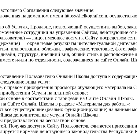
настоящего Соглашения следующее значение:
женная на доменном имени https://shelkograf.com, осуществля
 об Услугах, Продавце, позволяющий осуществить выбор, заказ
омоченные сотрудники на управления Сайтом, действующие от 
ользователь) — лицо, имеющее доступ к Сайту, посредством сет
держание) — охраняемые результаты интеллектуальной деятельн
татьи, иллюстрации, обложки, графические, текстовые, фотограф
 дизайн, структура, внешний вид, общий стиль и расположение 
 вместе и/или по отдельности, содержащиеся на сайте Онлайн Ш
едоставление Пользователю Онлайн Школы доступа к содержащим
ю следующие виды услуг:
е, с правом приобретения просмотра обучающего материала на
приобретении Услуги на платной основе;
ой основе в соответствии с тарифами на Сайте Онлайн Школы.
е на Сайте Онлайн Школы в разделе «Материалы для работы»;
ают все существующие (реально функционирующие) на данный м
ейшем дополнительные услуги Онлайн Школы.
 предоставляется на бесплатной основе.
той. Получая доступ к Сайту Пользователь считается присоеди
улируется нормами действующего законодательства Республики К