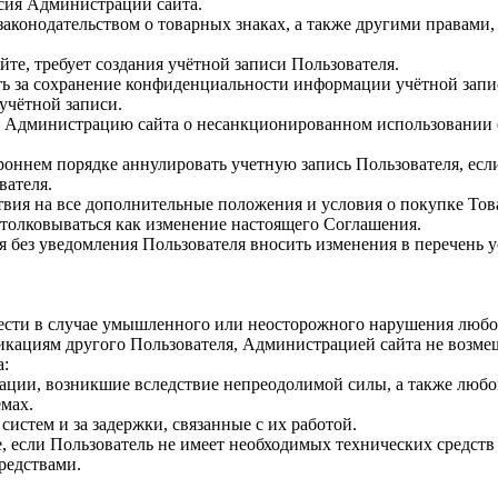
сия Администрации сайта.
аконодательством о товарных знаках, а также другими правами,
йте, требует создания учётной записи Пользователя.
ть за сохранение конфиденциальности информации учётной запис
 учётной записи.
ь Администрацию сайта о несанкционированном использовании 
роннем порядке аннулировать учетную запись Пользователя, если
вателя.
твия на все дополнительные положения и условия о покупке Тов
столковываться как изменение настоящего Соглашения.
 без уведомления Пользователя вносить изменения в перечень ус
нести в случае умышленного или неосторожного нарушения любо
икациям другого Пользователя, Администрацией сайта не возме
а:
ерации, возникшие вследствие непреодолимой силы, а также люб
мах.
систем и за задержки, связанные с их работой.
, если Пользователь не имеет необходимых технических средств 
редствами.