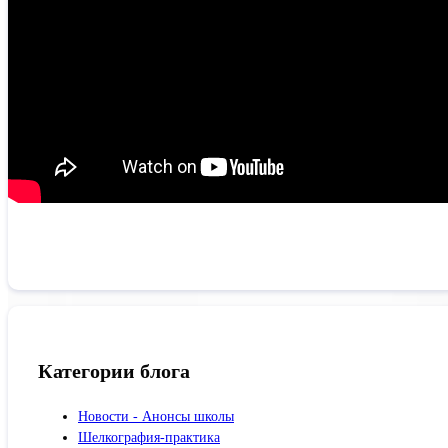
Категории блога
Новости - Анонсы школы
Шелкография-практика