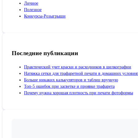
Личное
Полезное
Конкурсы-Розыгрыши
Последние публикации
Практический учет краски и расходников в шелкографии
Натяжка сетки для трафаретной печати в домашних условия
Больше никаких калькуляторов и таблиц вручную
Топ-5 ошибок при засветке и проявке трафарета
Почему нужна хорошая плотность при печати фотоформы