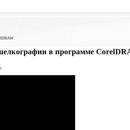
relDRAW
шелкографии в программе CorelD
о