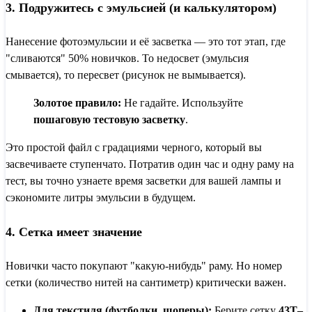
3. Подружитесь с эмульсией (и калькулятором)
Нанесение фотоэмульсии и её засветка — это тот этап, где
"сливаются" 50% новичков. То недосвет (эмульсия
смывается), то пересвет (рисунок не вымывается).
Золотое правило:
Не гадайте. Используйте
пошаговую тестовую засветку
.
Это простой файл с градациями черного, который вы
засвечиваете ступенчато. Потратив один час и одну раму на
тест, вы точно узнаете время засветки для вашей лампы и
сэкономите литры эмульсии в будущем.
4. Сетка имеет значение
Новички часто покупают "какую-нибудь" раму. Но номер
сетки (количество нитей на сантиметр) критически важен.
Для текстиля (футболки, шоперы):
Берите сетку
43T–